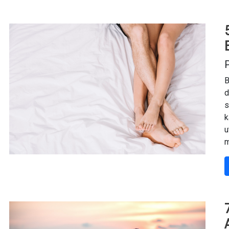
P
B
d
s
k
u
m