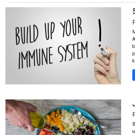
P
M
A
b
p
k
P
B
u