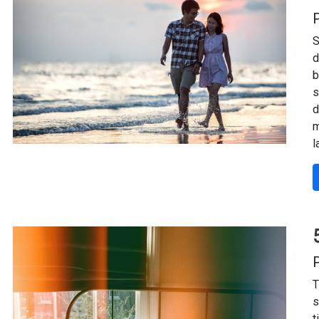
P
S
d
b
s
d
m
l
P
T
s
t