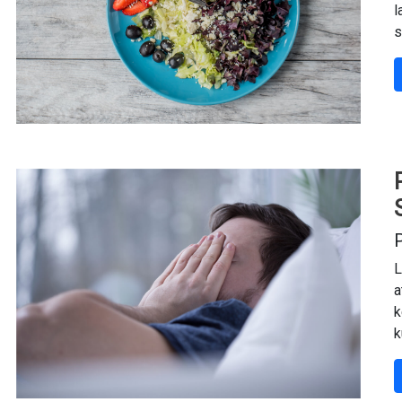
l
s
P
L
a
k
k