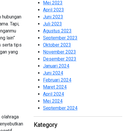
Mei 2023
2
April 2023
2
Juni 2023
n hubungan
2
Juli 2023
ama. Tapi,
2
Agustus 2023
bunganmu
2
September 2023
g lain”
2
Oktober 2023
 serta tips
2
November 2023
ngan yang
2
Desember 2023
1
Januari 2024
2
Juni 2024
2
Februari 2024
2
Maret 2024
1
April 2024
2
Mei 2024
2
September 2024
2
 olahraga
 menyebutkan
Kategory
egatif