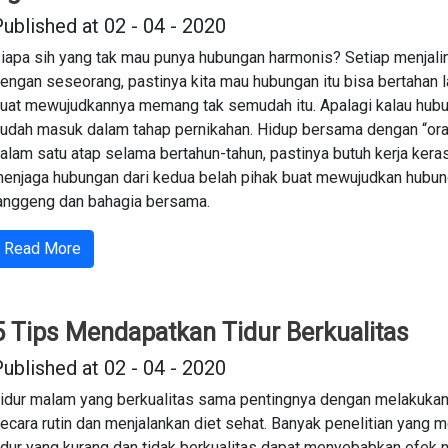
ublished at 02 - 04 - 2020
iapa sih yang tak mau punya hubungan harmonis? Setiap menjali
engan seseorang, pastinya kita mau hubungan itu bisa bertahan l
uat mewujudkannya memang tak semudah itu. Apalagi kalau hu
udah masuk dalam tahap pernikahan. Hidup bersama dengan “oran
alam satu atap selama bertahun-tahun, pastinya butuh kerja keras
enjaga hubungan dari kedua belah pihak buat mewujudkan hubu
anggeng dan bahagia bersama.
Read More
5 Tips Mendapatkan Tidur Berkualitas
ublished at 02 - 04 - 2020
idur malam yang berkualitas sama pentingnya dengan melakukan
ecara rutin dan menjalankan diet sehat. Banyak penelitian yang
idur yang kurang dan tidak berkualitas dapat menyebabkan efek n