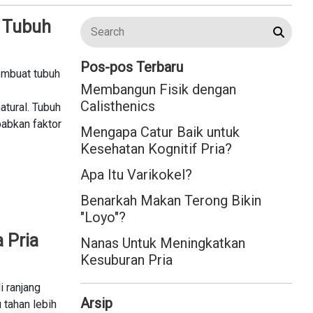
s Tubuh
Pos-pos Terbaru
embuat tubuh
Membangun Fisik dengan
Calisthenics
tural. Tubuh
babkan faktor
Mengapa Catur Baik untuk
Kesehatan Kognitif Pria?
Apa Itu Varikokel?
Benarkah Makan Terong Bikin
"Loyo"?
 Pria
Nanas Untuk Meningkatkan
Kesuburan Pria
 ranjang
Arsip
 tahan lebih