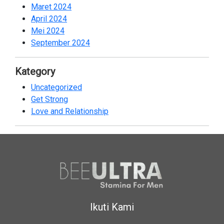
Maret 2024
1
April 2024
2
Mei 2024
2
September 2024
2
Kategory
Uncategorized
18
Get Strong
19
Love and Relationship
40
Ikuti Kami